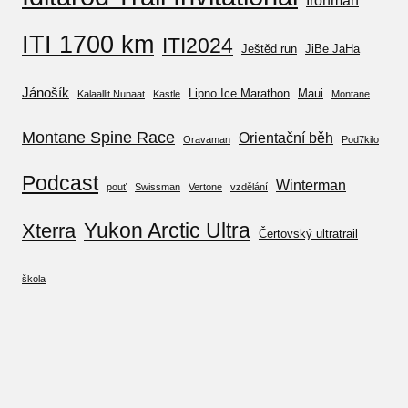
Ironman
ITI 1700 km
ITI2024
Ještěd run
JiBe JaHa
Jánošík
Lipno Ice Marathon
Maui
Kalaallit Nunaat
Kastle
Montane
Montane Spine Race
Orientační běh
Oravaman
Pod7kilo
Podcast
Winterman
pouť
Swissman
Vertone
vzdělání
Yukon Arctic Ultra
Xterra
Čertovský ultratrail
škola