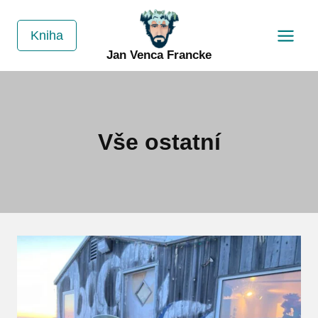
Přeskočit
na
Kniha
obsah
Jan Venca Francke
Vše ostatní