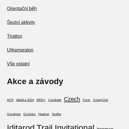
Orientační běh
Školní aktivity
Triatlon
Ultramaraton
Vše ostatní
Akce a závody
Czech
ACR
Aljaška 2024
Běžky
Cardiolab
Fenix
GnarlyOwl
Goralman
Grońsko
Haakon
Hudba
Iditarod Trail Invitational