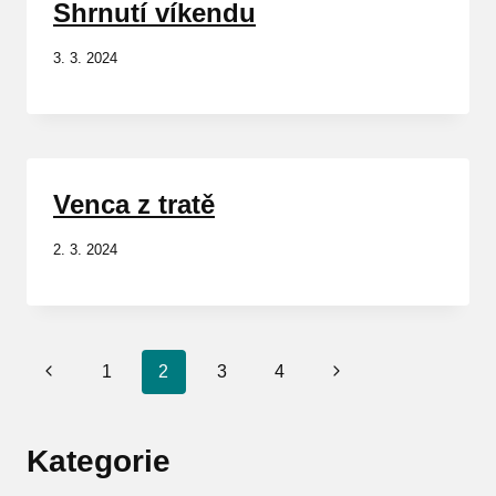
Shrnutí víkendu
3. 3. 2024
Venca z tratě
2. 3. 2024
Navigace
Předchozí
Další
1
2
3
4
na
stránka
strana
stránce
Kategorie