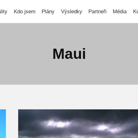
lity
Kdo jsem
Plány
Výsledky
Partneři
Média
Ko
Maui