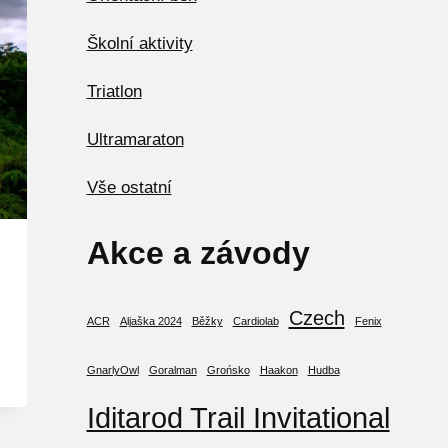
Školní aktivity
Triatlon
Ultramaraton
Vše ostatní
Akce a závody
Czech
ACR
Aljaška 2024
Běžky
Cardiolab
Fenix
GnarlyOwl
Goralman
Grońsko
Haakon
Hudba
Iditarod Trail Invitational