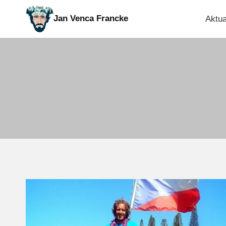
Přeskočit
Jan Venca Francke
Aktua
na
obsah