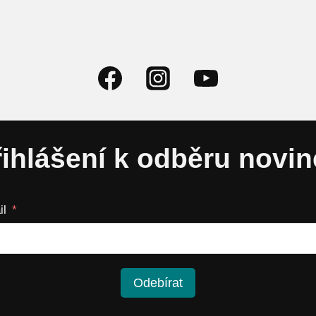
řihlášení k odběru novin
il
Odebírat