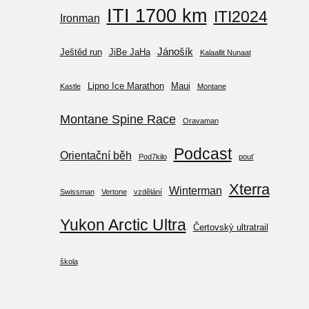
ITI 1700 km
ITI2024
Ironman
Jánošík
Ještěd run
JiBe JaHa
Kalaallit Nunaat
Lipno Ice Marathon
Maui
Kastle
Montane
Montane Spine Race
Oravaman
Podcast
Orientační běh
Pod7kilo
pouť
Xterra
Winterman
Swissman
Vertone
vzdělání
Yukon Arctic Ultra
Čertovský ultratrail
škola