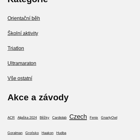
Orientační běh
Školní aktivity
Triatlon
Ultramaraton
Vše ostatní
Akce a závody
Czech
ACR
Aljaška 2024
Běžky
Cardiolab
Fenix
GnarlyOwl
Goralman
Grońsko
Haakon
Hudba