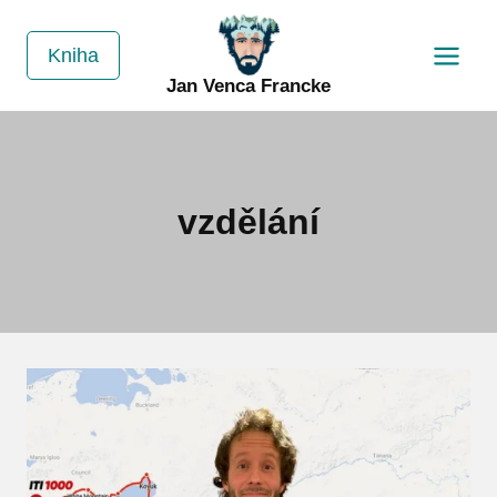
Přeskočit
na
Kniha
obsah
Jan Venca Francke
vzdělání