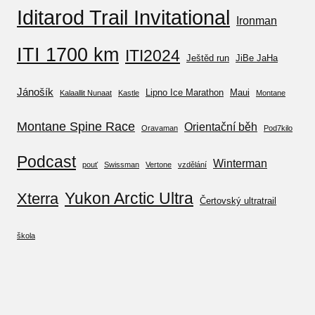
Iditarod Trail Invitational
Ironman
ITI 1700 km
ITI2024
Ještěd run
JiBe JaHa
Jánošík
Lipno Ice Marathon
Maui
Kalaallit Nunaat
Kastle
Montane
Montane Spine Race
Orientační běh
Oravaman
Pod7kilo
Podcast
Winterman
pouť
Swissman
Vertone
vzdělání
Yukon Arctic Ultra
Xterra
Čertovský ultratrail
škola