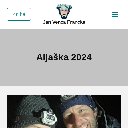
Přeskočit
na
Kniha
obsah
Jan Venca Francke
Aljaška 2024