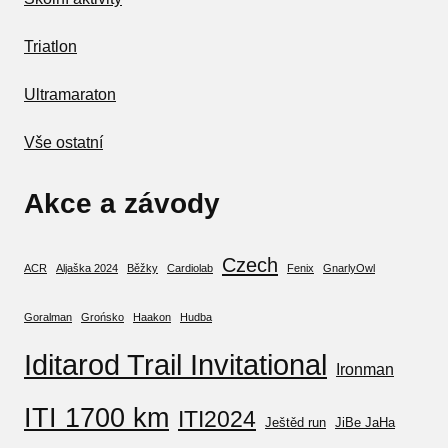
Triatlon
Ultramaraton
Vše ostatní
Akce a závody
Czech
ACR
Aljaška 2024
Běžky
Cardiolab
Fenix
GnarlyOwl
Goralman
Grońsko
Haakon
Hudba
Iditarod Trail Invitational
Ironman
ITI 1700 km
ITI2024
Ještěd run
JiBe JaHa