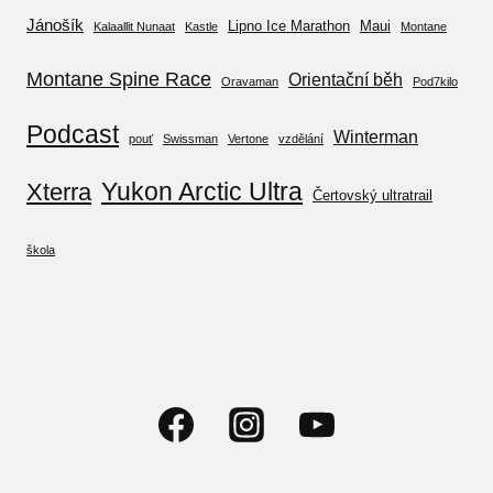
Jánošík
Lipno Ice Marathon
Maui
Kalaallit Nunaat
Kastle
Montane
Montane Spine Race
Orientační běh
Oravaman
Pod7kilo
Podcast
Winterman
pouť
Swissman
Vertone
vzdělání
Yukon Arctic Ultra
Xterra
Čertovský ultratrail
škola