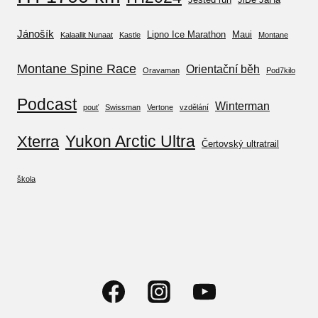
Jánošík
Lipno Ice Marathon
Maui
Kalaallit Nunaat
Kastle
Montane
Montane Spine Race
Orientační běh
Oravaman
Pod7kilo
Podcast
Winterman
pouť
Swissman
Vertone
vzdělání
Yukon Arctic Ultra
Xterra
Čertovský ultratrail
škola