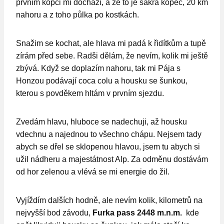
prvním kopci mi dochází, a že to je sakra kopec, 20 km
nahoru a z toho půlka po kostkách.
Snažim se kochat, ale hlava mi padá k řidítkům a tupě
zírám před sebe. Radši dělám, že nevím, kolik mi ještě
zbývá. Když se doplazím nahoru, tak mi Pája s
Honzou podávají coca colu a housku se šunkou,
kterou s povděkem hltám v prvním sjezdu.
Zvedám hlavu, hluboce se nadechuji, až housku
vdechnu a najednou to všechno chápu. Nejsem tady
abych se dřel se sklopenou hlavou, jsem tu abych si
užil nádheru a majestátnost Alp. Za odměnu dostávám
od hor zelenou a vlévá se mi energie do žil.
Vyjíždím dalších hodně, ale nevím kolik, kilometrů na
nejvyšší bod závodu,
Furka pass 2448 m.n.m.
kde