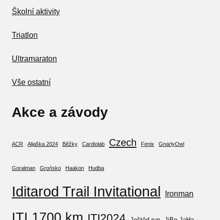
Školní aktivity
Triatlon
Ultramaraton
Vše ostatní
Akce a závody
Czech
ACR
Aljaška 2024
Běžky
Cardiolab
Fenix
GnarlyOwl
Goralman
Grońsko
Haakon
Hudba
Iditarod Trail Invitational
Ironman
ITI 1700 km
ITI2024
Ještěd run
JiBe JaHa