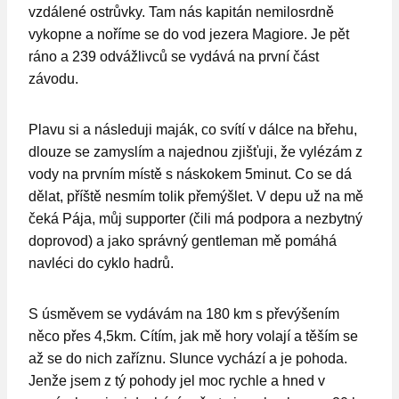
vzdálené ostrůvky. Tam nás kapitán nemilosrdně
vykopne a noříme se do vod jezera Magiore. Je pět
ráno a 239 odvážlivců se vydává na první část
závodu.
Plavu si a následuji maják, co svítí v dálce na břehu,
dlouze se zamyslím a najednou zjišťuji, že vylézám z
vody na prvním místě s náskokem 5minut. Co se dá
dělat, příště nesmím tolik přemýšlet. V depu už na mě
čeká Pája, můj supporter (čili má podpora a nezbytný
doprovod) a jako správný gentleman mě pomáhá
navléci do cyklo hadrů.
S úsměvem se vydávám na 180 km s převýšením
něco přes 4,5km. Cítím, jak mě hory volají a těším se
až se do nich zaříznu. Slunce vychází a je pohoda.
Jenže jsem z tý pohody jel moc rychle a hned v