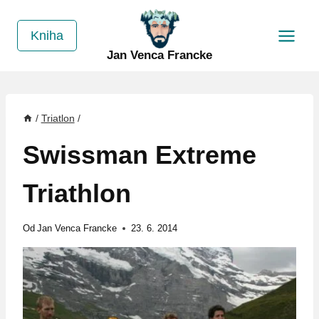
Přeskočit
na
Kniha
obsah
Jan Venca Francke
/
Triatlon
/
Swissman Extreme
Triathlon
Od
Jan Venca Francke
23. 6. 2014