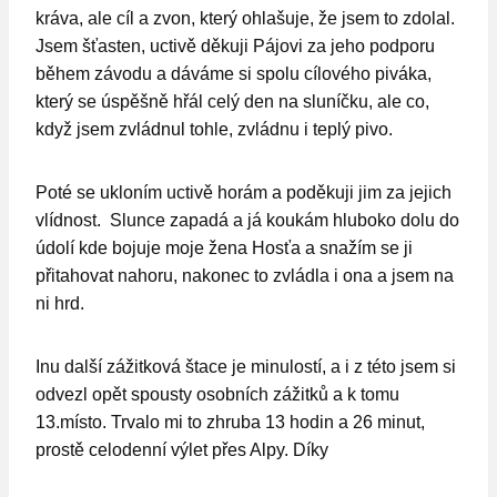
kráva, ale cíl a zvon, který ohlašuje, že jsem to zdolal.
Jsem šťasten, uctivě děkuji Pájovi za jeho podporu
během závodu a dáváme si spolu cílového piváka,
který se úspěšně hřál celý den na sluníčku, ale co,
když jsem zvládnul tohle, zvládnu i teplý pivo.
Poté se ukloním uctivě horám a poděkuji jim za jejich
vlídnost. Slunce zapadá a já koukám hluboko dolu do
údolí kde bojuje moje žena Hosťa a snažím se ji
přitahovat nahoru, nakonec to zvládla i ona a jsem na
ni hrd.
Inu další zážitková štace je minulostí, a i z této jsem si
odvezl opět spousty osobních zážitků a k tomu
13.místo. Trvalo mi to zhruba 13 hodin a 26 minut,
prostě celodenní výlet přes Alpy. Díky