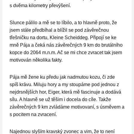
s dvěma kilometry převýšení.
Slunce pálilo a mě se to líbilo, a to hlavně proto, že
jsem stále předbíhal a blížil se pod závěrečnou
třešničku na dortu, Kleine Scheiddeg. Připojí se ke
mně Pája a čeká nás závěrečných 9 km do brutálního
kopce do 2064 m.n.m. Ač se mi chce zvracet tak jsem
motivován několika fakty.
Pája mě žene ku předu jak nadmutou kozu, či zde
spíš krávu. Miluju hory a my stoupáme pod jednou z
nejdrsnějších hor, Eiger, která mě fascinuje a dodává
sílu. A hlavně se už těšim i docela do cíle. Takže
závěrečných 9 km zvládáme motivovaní, s úsměvem a
s pocitem na zvracení.
Najednou slyším kravský zvonec a vim, že to není