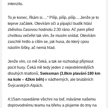
intenzitu.
To je konec, říkám si….“ Píííp, píííp, píííp….Jenže je to
teprve začátek. Otevírám oči a pípající budík hlásí
zběsilou časovou hodnotu 2:30 ráno. Ač jsem před
chvilkou večeřel tak vím, že musím snídat. Otevírám
zaschlé hrdlo a cítím se, jak husa, do který cpou
násilím šišky, ač nemá hlad.
Jenže vím, co mě čeká, a tak se rozhoduji přijmout
pocit husy. Čeká mě tedy jeden z nejextrémnějších
dlouhých triatlonů,
Swissman (3,8km plavání-180 km
na kole – 42km běh)
v nádherných, ale brutálních
Švýcarských Alpách.
4:15am nasedáme všichni na loď, máváme našemu
doprovodnému teamu na břehu a plujeme do tmy na