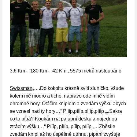
3,6 Km – 180 Km – 42 Km , 5575 metrů nastoupáno
Swissman
„….Do kokpitu krásně svítí sluníčko, všude
kolem mě modro a ticho. napravo ode mně vidím
ohromné hory. Otáčím kniplem a zvedám výšku abych
se vznesl nad ty hory…“ Píííp,píííp,píííp,píííp „..Sakra
co to pípá? Koukám na palubní desku a najednou
ztrácím výšku…“ Píííp, píííp, píííp, píííp „…Zběsile
zvedám knipl až ho úspěšně utrhnu, pípání zvyšuje