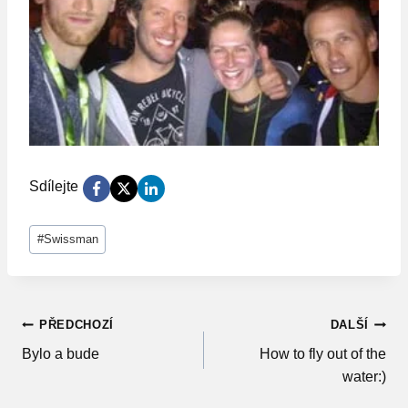
Sdílejte
Štítky
#
Swissman
příspěvků:
Navigace
PŘEDCHOZÍ
DALŠÍ
Bylo a bude
How to fly out of the
pro
water:)
příspěvek