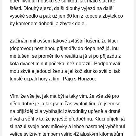
opět likviduji housku se šunkou, jak málo stačí ke
štěstí. Dlouhý sjezd, další dlouhý výjezd na další
vysoké sedlo a pak už jen 30 km z kopce a zbytek co
by kamenem dohodil a zbytek dojel.
Začínám mít ovšem takové zvláštní tušení, že kluci
(doprovod) nestihnou přijet dřív do depa než já. Inu
mé tušení se proměnilo v realitu a já si po příjezdu z
kola dvacet minut počekal než dorazili. Podporovali
mou skvěle jedoucí ženu a jelikož slunko svítilo, tak
turisté ucpali hory a tím i Páju s Honzou.
Vím, že vše je, jak má být a taky vím, že vše zlé pro
něco dobré je, a tak jsem čas vyplnil tím, že jsem se
na přijíždějící a vybíhající závodníky upřeně a drsně
díval a věřil v to, že je ještě předběhnu. Kluci přijeli, já
si nazul svoje boty mílovky a lehce nasranej vyběhnul
velice svižným tempem vstříc 42 alpským kilometrům