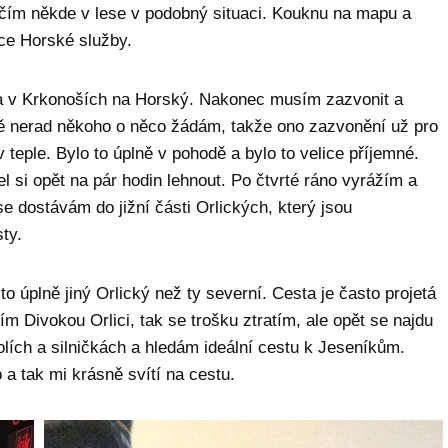
ončím někde v lese v podobný situaci. Kouknu na mapu a
ice Horské služby.
 a v Krkonoších na Horský. Nakonec musím zazvonit a
šně nerad někoho o něco žádám, takže ono zazvonění už pro
teple. Bylo to úplně v pohodě a bylo to velice příjemné.
šel si opět na pár hodin lehnout. Po čtvrté ráno vyrážím a
 se dostávám do jižní části Orlických, který jsou
ty.
o úplně jiný Orlický než ty severní. Cesta je často projetá
ím Divokou Orlici, tak se trošku ztratím, ale opět se najdu
lích a silničkách a hledám ideální cestu k Jeseníkům.
a tak mi krásně svítí na cestu.