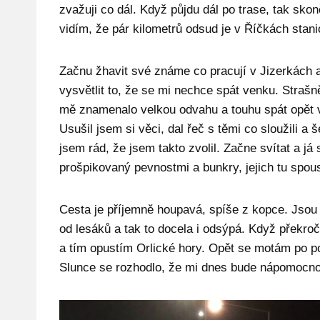
zvažuji co dál. Když půjdu dál po trase, tak sk
vidím, že pár kilometrů odsud je v Říčkách stan
Začnu žhavit své známe co pracují v Jizerkách
vysvětlit to, že se mi nechce spát venku. Stra
mě znamenalo velkou odvahu a touhu spát opět v 
Usušil jsem si věci, dal řeč s těmi co sloužili a 
jsem rád, že jsem takto zvolil. Začne svítat a já
prošpikovaný pevnostmi a bunkry, jejich tu spous
Cesta je příjemně houpavá, spíše z kopce. Jsou t
od lesáků a tak to docela i odsýpá. Když překroč
a tím opustím Orlické hory. Opět se motám po po
Slunce se rozhodlo, že mi dnes bude nápomocno 