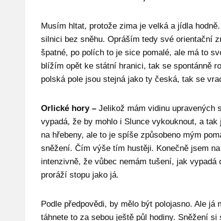
Musím hltat, protože zima je velká a jídla hodn
silnici bez sněhu. Opráším tedy své orientační z
špatné, po polích to je sice pomalé, ale má to 
blížím opět ke státní hranici, tak se spontánně 
polská pole jsou stejná jako ty česká, tak se v
Orlické hory –
Jelikož mám vidinu upravených s
vypadá, že by mohlo i Slunce vykouknout, a tak j
na hřebeny, ale to je spíše způsobeno mým poma
sněžení. Čím výše tím hustěji. Konečně jsem na 
intenzivně, že vůbec nemám tušení, jak vypadá o
proráží stopu jako já.
Podle předpovědi, by mělo být polojasno. Ale já 
táhnete to za sebou ještě půl hodiny. Sněžení s