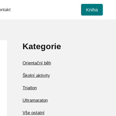
Kniha
ntakt
Kategorie
Orientační běh
Školní aktivity
Triatlon
Ultramaraton
Vše ostatní