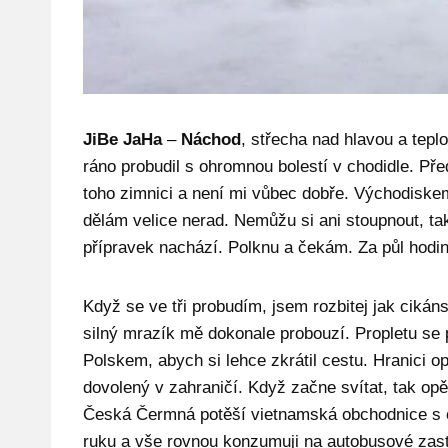
JiBe JaHa
–
Náchod
, střecha nad hlavou a tepl
ráno probudil s ohromnou bolestí v chodidle. P
toho zimnici a není mi vůbec dobře. Východiskem
dělám velice nerad. Nemůžu si ani stoupnout, t
přípravek nachází. Polknu a čekám. Za půl hodin
Když se ve tři probudím, jsem rozbitej jak ciká
silný mrazík mě dokonale probouzí. Propletu se 
Polskem, abych si lehce zkrátil cestu. Hranici o
dovolený v zahraničí. Když začne svítat, tak op
Česká Čermná potěší vietnamská obchodnice s o
ruku a vše rovnou konzumuji na autobusové zas