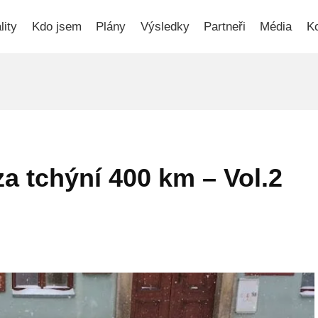
lity
Kdo jsem
Plány
Výsledky
Partneři
Média
Ko
a tchýní 400 km – Vol.2