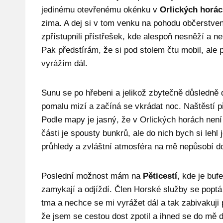
jedinému otevřenému okénku v
Orlických horá
zima. A dej si v tom venku na pohodu občerstve
zpřístupnili přístřešek, kde alespoň nesněží a n
Pak předstírám, že si pod stolem čtu mobil, ale
vyrážím dál.
Sunu se po hřebeni a jelikož zbytečně důsledně d
pomalu mizí a začíná se vkrádat noc. Naštěstí př
Podle mapy je jasný, že v Orlických horách není m
části je spousty bunkrů, ale do nich bych si lehl
průhledy a zvláštní atmosféra na mě nepůsobí d
Poslední možnost mám na
Pěticestí
, kde je buf
zamykají a odjíždí. Člen Horské služby se poptá
tma a nechce se mi vyrážet dál a tak zabivakuji 
že jsem se cestou dost zpotil a ihned se do mě 