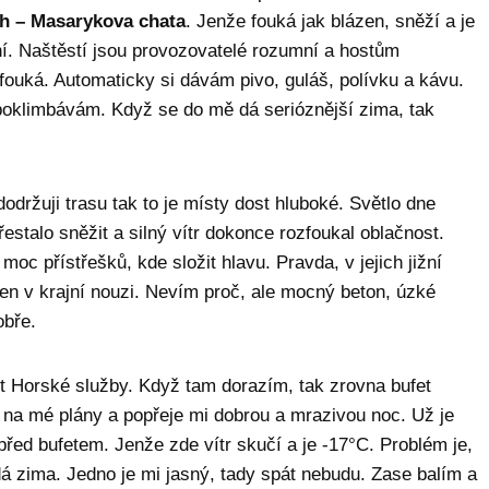
ch – Masarykova chata
. Jenže fouká jak blázen, sněží a je
ní. Naštěstí jsou provozovatelé rozumní a hostům
efouká. Automaticky si dávám pivo, guláš, polívku a kávu.
 poklimbávám. Když se do mě dá serióznější zima, tak
održuji trasu tak to je místy dost hluboké. Světlo dne
estalo sněžit a silný vítr dokonce rozfoukal oblačnost.
oc přístřešků, kde složit hlavu. Pravda, v jejich jižní
 jen v krajní nouzi. Nevím proč, ale mocný beton, úzké
obře.
et Horské služby. Když tam dorazím, tak zrovna bufet
 na mé plány a popřeje mi dobrou a mrazivou noc. Už je
před bufetem. Jenže zde vítr skučí a je -17°C. Problém je,
dá zima. Jedno je mi jasný, tady spát nebudu. Zase balím a