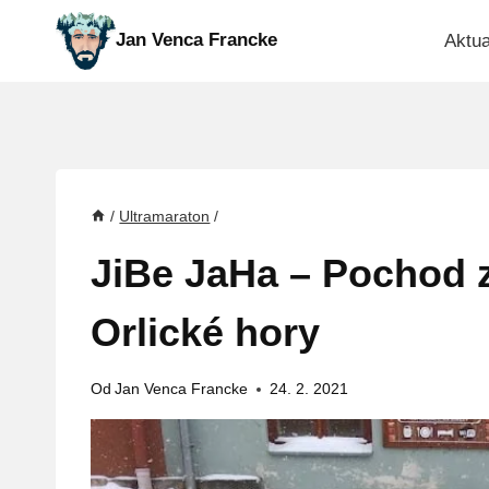
Přeskočit
Jan Venca Francke
Aktua
na
obsah
/
Ultramaraton
/
JiBe JaHa – Pochod z
Orlické hory
Od
Jan Venca Francke
24. 2. 2021