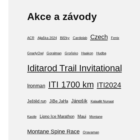
Akce a závody
Czech
ACR
Aljaška 2024
Běžky
Cardiolab
Fenix
GnarlyOwl
Goralman
Grońsko
Haakon
Hudba
Iditarod Trail Invitational
ITI 1700 km
ITI2024
Ironman
Jánošík
Ještěd run
JiBe JaHa
Kalaallit Nunaat
Lipno Ice Marathon
Maui
Kastle
Montane
Montane Spine Race
Oravaman