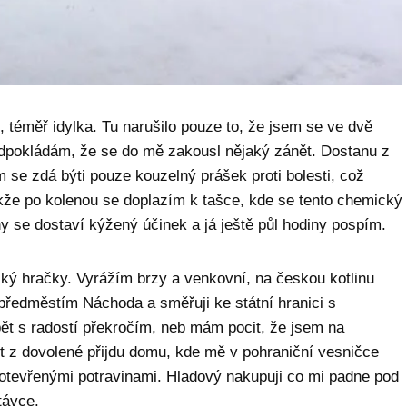
o, téměř idylka. Tu narušilo pouze to, že jsem se ve dvě
ředpokládám, že se do mě zakousl nějaký zánět. Dostanu z
 se zdá býti pouze kouzelný prášek proti bolesti, což
akže po kolenou se doplazím k tašce, kde se tento chemický
y se dostaví kýžený účinek a já ještě půl hodiny pospím.
nský hračky. Vyrážím brzy a venkovní, na českou kotlinu
předměstím Náchoda a směřuji ke státní hranici s
pět s radostí překročím, neb mám pocit, že jsem na
ět z dovolené přijdu domu, kde mě v pohraniční vesničce
tevřenými potravinami. Hladový nakupuji co mi padne pod
távce.