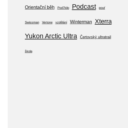
Podcast
Orientační běh
Pod7kilo
pouť
Xterra
Winterman
Swissman
Vertone
vzdělání
Yukon Arctic Ultra
Čertovský ultratrail
škola