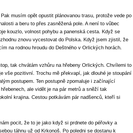
ě. Pak musím opět opustit plánovanou trasu, protože vede po
nalosti a beru to přes zasněžená pole. A není to vůbec
svoje kouzlo, volnost pohybu a panenská cesta. Když se
rozhodnu znovu vycestovat do Polska. Když jsem zjistil, že
racím na rodnou hroudu do Deštného v Orlických horách.
top, tak chvátám vzhůru na hřebeny Orlických. Chvílemi to
e vše pozitivní. Trochu mě překvapí, jak dlouhé je stoupání
lým postupem. Ten postupně zpomaluje i začínající
hřebenech, ale vidět je na pár metrů a sněží tak
kolní krajina. Cestou potkávám pár nadšenců, kteří si
mám pocit, že to je jako když si prdnete do péřovky a
i sebou táhnu už od Krkonoš. Po poledni se dostanu k