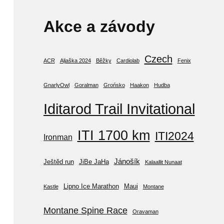
Akce a závody
Czech
ACR
Aljaška 2024
Běžky
Cardiolab
Fenix
GnarlyOwl
Goralman
Grońsko
Haakon
Hudba
Iditarod Trail Invitational
ITI 1700 km
ITI2024
Ironman
Jánošík
Ještěd run
JiBe JaHa
Kalaallit Nunaat
Lipno Ice Marathon
Maui
Kastle
Montane
Montane Spine Race
Oravaman