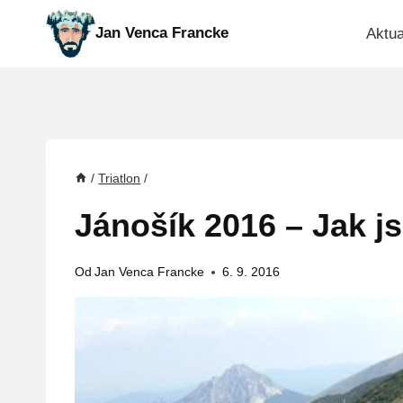
Přeskočit
Jan Venca Francke
Aktua
na
obsah
/
Triatlon
/
Jánošík 2016 – Jak j
Od
Jan Venca Francke
6. 9. 2016