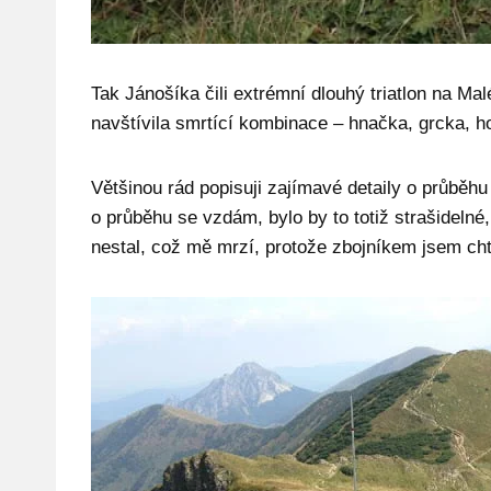
Tak Jánošíka čili extrémní dlouhý triatlon na Ma
navštívila smrtící kombinace – hnačka, grcka, h
Většinou rád popisuji zajímavé detaily o průběh
o průběhu se vzdám, bylo by to totiž strašideln
nestal, což mě mrzí, protože zbojníkem jsem chtěl