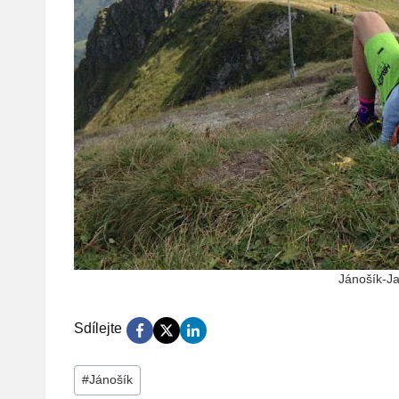
Jánošík-J
Sdílejte
Štítky
#
Jánošík
příspěvků: