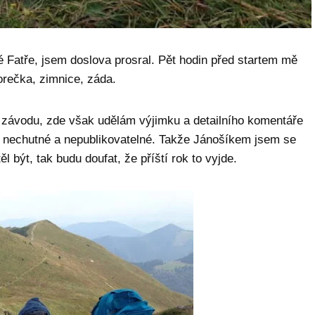
lé Fatře, jsem doslova prosral. Pět hodin před startem mě
orečka, zimnice, záda.
u závodu, zde však udělám výjimku a detailního komentáře
é, nechutné a nepublikovatelné. Takže Jánošíkem jsem se
 být, tak budu doufat, že příští rok to vyjde.