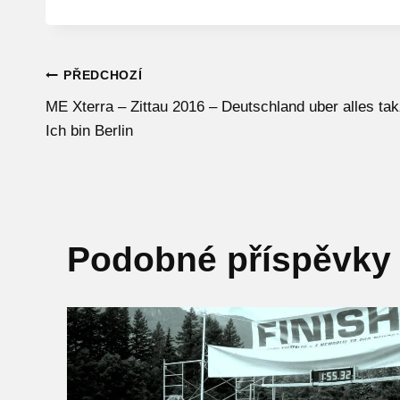
Navigace
PŘEDCHOZÍ
ME Xterra – Zittau 2016 – Deutschland uber alles ta
pro
Ich bin Berlin
příspěvek
Podobné příspěvky