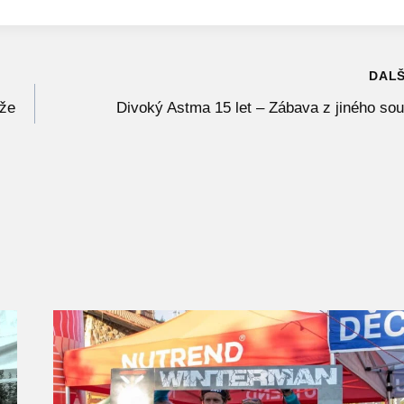
DALŠ
kže
Divoký Astma 15 let – Zábava z jiného so