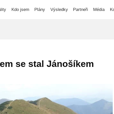
lity
Kdo jsem
Plány
Výsledky
Partneři
Média
Ko
sem se stal Jánošíkem