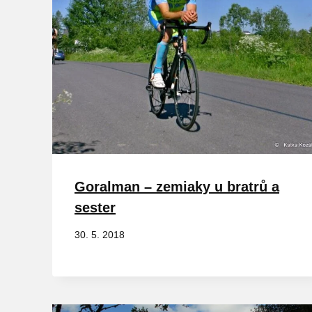
Goralman – zemiaky u bratrů a
sester
30. 5. 2018