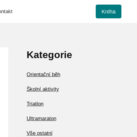
Kniha
ntakt
Kategorie
Orientační běh
Školní aktivity
Triatlon
Ultramaraton
Vše ostatní