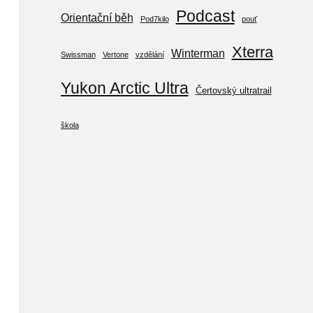
Podcast
Orientační běh
Pod7kilo
pouť
Xterra
Winterman
Swissman
Vertone
vzdělání
Yukon Arctic Ultra
Čertovský ultratrail
škola