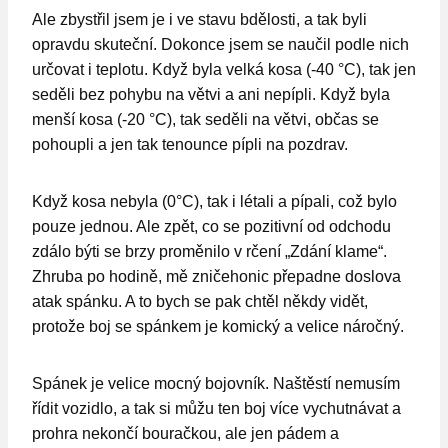
Ale zbystřil jsem je i ve stavu bdělosti, a tak byli
opravdu skuteční. Dokonce jsem se naučil podle nich
určovat i teplotu. Když byla velká kosa (-40 °C), tak jen
seděli bez pohybu na větvi a ani nepípli. Když byla
menší kosa (-20 °C), tak seděli na větvi, občas se
pohoupli a jen tak tenounce pípli na pozdrav.
Když kosa nebyla (0°C), tak i létali a pípali, což bylo
pouze jednou. Ale zpět, co se pozitivní od odchodu
zdálo býti se brzy proměnilo v rčení „Zdání klame“.
Zhruba po hodině, mě zničehonic přepadne doslova
atak spánku. A to bych se pak chtěl někdy vidět,
protože boj se spánkem je komický a velice náročný.
Spánek je velice mocný bojovník. Naštěstí nemusím
řídit vozidlo, a tak si můžu ten boj více vychutnávat a
prohra nekončí bouračkou, ale jen pádem a