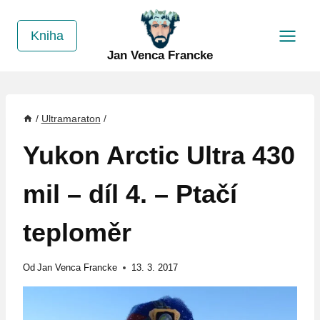
Přeskočit
na
Kniha
obsah
Jan Venca Francke
/
Ultramaraton
/
Yukon Arctic Ultra 430
mil – díl 4. – Ptačí
teploměr
Od
Jan Venca Francke
13. 3. 2017