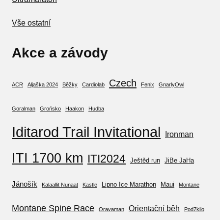
Vše ostatní
Akce a závody
Czech
ACR
Aljaška 2024
Běžky
Cardiolab
Fenix
GnarlyOwl
Goralman
Grońsko
Haakon
Hudba
Iditarod Trail Invitational
Ironman
ITI 1700 km
ITI2024
Ještěd run
JiBe JaHa
Jánošík
Lipno Ice Marathon
Maui
Kalaallit Nunaat
Kastle
Montane
Montane Spine Race
Orientační běh
Oravaman
Pod7kilo