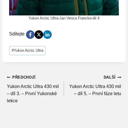
Yukon Arctic Ultra-Jan Venca Francke-dil 4
Sdílejte
Štítky
#
Yukon Arctic Ultra
příspěvků:
Navigace
PŘEDCHOZÍ
DALŠÍ
Yukon Arctic Ultra 430 mil
Yukon Arctic Ultra 430 mil
pro
– díl 3. – První Yukonské
– díl 5. – První fáze letu
příspěvek
lekce