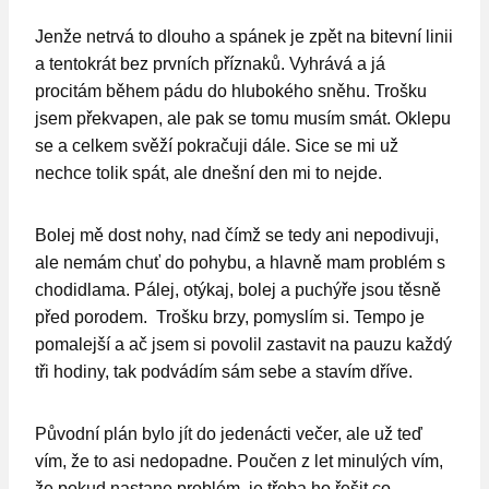
Jenže netrvá to dlouho a spánek je zpět na bitevní linii
a tentokrát bez prvních příznaků. Vyhrává a já
procitám během pádu do hlubokého sněhu. Trošku
jsem překvapen, ale pak se tomu musím smát. Oklepu
se a celkem svěží pokračuji dále. Sice se mi už
nechce tolik spát, ale dnešní den mi to nejde.
Bolej mě dost nohy, nad čímž se tedy ani nepodivuji,
ale nemám chuť do pohybu, a hlavně mam problém s
chodidlama. Pálej, otýkaj, bolej a puchýře jsou těsně
před porodem. Trošku brzy, pomyslím si. Tempo je
pomalejší a ač jsem si povolil zastavit na pauzu každý
tři hodiny, tak podvádím sám sebe a stavím dříve.
Původní plán bylo jít do jedenácti večer, ale už teď
vím, že to asi nedopadne. Poučen z let minulých vím,
že pokud nastane problém, je třeba ho řešit co