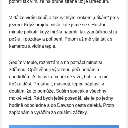
potřetí tak vím, že na druhé straně už je Braeburn.
V dálce vidím kouř, a tak rychlým krokem „utíkám“ přes
jezero. Když projdu místo, kde jsme se s Hosťou
minule potkali, když mi šla naproti, tak zamáčknu slzu,
pošlu ji pozdrav a políbení. Potom už mě vítá tatík s
kamerou a vidina tepla.
Sedím v teple, rozmrzám a na patnáct minut si
zdřímnu. Opět věnuji výraznou péči nohám a
chodidlům. Achilovka mi pěkně vrže, bolí, a to mě
trošku děsí. Protahuji, masíruji, lepím náplasti a
doufám, že to pomůže. Suším spacák a všechny
mokré věci. Rád bych ještě poseděl, ale je po jedný
hodině odpoledne a do Dawson cesta daleká. Proto
zapřahám a vyrážím za dalšími zážitky.