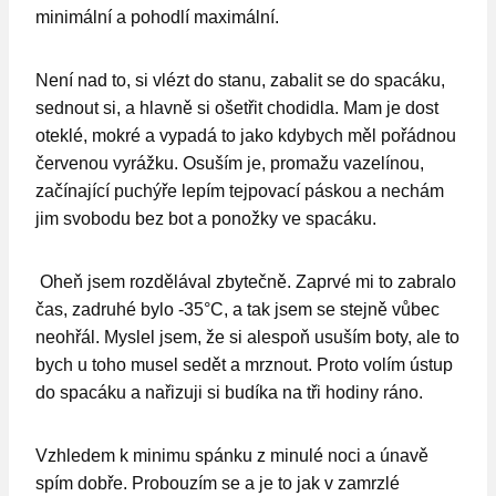
minimální a pohodlí maximální.
Není nad to, si vlézt do stanu, zabalit se do spacáku,
sednout si, a hlavně si ošetřit chodidla. Mam je dost
oteklé, mokré a vypadá to jako kdybych měl pořádnou
červenou vyrážku. Osuším je, promažu vazelínou,
začínající puchýře lepím tejpovací páskou a nechám
jim svobodu bez bot a ponožky ve spacáku.
Oheň jsem rozdělával zbytečně. Zaprvé mi to zabralo
čas, zadruhé bylo -35°C, a tak jsem se stejně vůbec
neohřál. Myslel jsem, že si alespoň usuším boty, ale to
bych u toho musel sedět a mrznout. Proto volím ústup
do spacáku a nařizuji si budíka na tři hodiny ráno.
Vzhledem k minimu spánku z minulé noci a únavě
spím dobře. Probouzím se a je to jak v zamrzlé