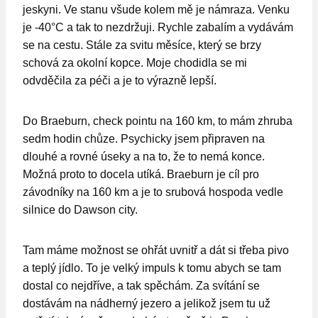
jeskyni. Ve stanu všude kolem mě je námraza. Venku
je -40°C a tak to nezdržuji. Rychle zabalím a vydávám
se na cestu. Stále za svitu měsíce, který se brzy
schová za okolní kopce. Moje chodidla se mi
odvděčila za péči a je to výrazně lepší.
Do Braeburn, check pointu na 160 km, to mám zhruba
sedm hodin chůze. Psychicky jsem připraven na
dlouhé a rovné úseky a na to, že to nemá konce.
Možná proto to docela utíká. Braeburn je cíl pro
závodníky na 160 km a je to srubová hospoda vedle
silnice do Dawson city.
Tam máme možnost se ohřát uvnitř a dát si třeba pivo
a teplý jídlo. To je velký impuls k tomu abych se tam
dostal co nejdříve, a tak spěchám. Za svítání se
dostávám na nádherný jezero a jelikož jsem tu už