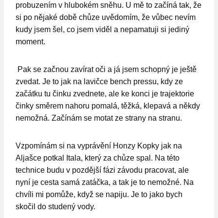
probuzením v hlubokém sněhu. U mě to začíná tak, že
si po nějaké době chůze uvědomím, že vůbec nevím
kudy jsem šel, co jsem viděl a nepamatuji si jediný
moment.
Pak se začnou zavírat oči a já jsem schopný je ještě
zvedat. Je to jak na lavičce bench pressu, kdy ze
začátku tu činku zvednete, ale ke konci je trajektorie
činky směrem nahoru pomalá, těžká, klepavá a někdy
nemožná. Začínám se motat ze strany na stranu.
Vzpomínám si na vyprávění Honzy Kopky jak na
Aljašce potkal Itala, který za chůze spal. Na této
technice budu v pozdější fázi závodu pracovat, ale
nyní je cesta samá zatáčka, a tak je to nemožné. Na
chvíli mi pomůže, když se napiju. Je to jako bych
skočil do studený vody.