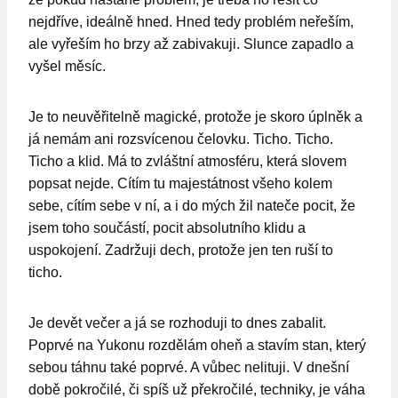
nejdříve, ideálně hned. Hned tedy problém neřeším,
ale vyřeším ho brzy až zabivakuji. Slunce zapadlo a
vyšel měsíc.
Je to neuvěřitelně magické, protože je skoro úplněk a
já nemám ani rozsvícenou čelovku. Ticho. Ticho.
Ticho a klid. Má to zvláštní atmosféru, která slovem
popsat nejde. Cítím tu majestátnost všeho kolem
sebe, cítím sebe v ní, a i do mých žil nateče pocit, že
jsem toho součástí, pocit absolutního klidu a
uspokojení. Zadržuji dech, protože jen ten ruší to
ticho.
Je devět večer a já se rozhoduji to dnes zabalit.
Poprvé na Yukonu rozdělám oheň a stavím stan, který
sebou táhnu také poprvé. A vůbec nelituji. V dnešní
době pokročilé, či spíš už překročilé, techniky, je váha