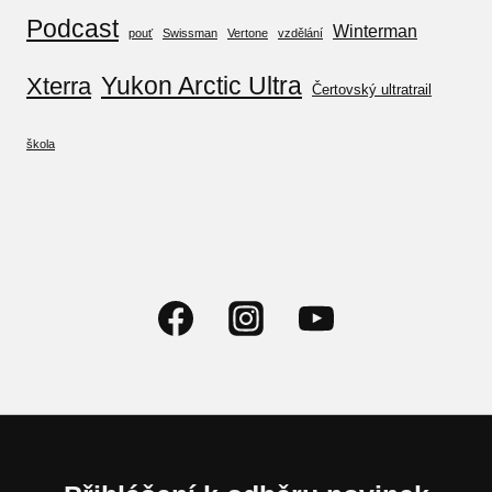
Podcast
Winterman
pouť
Swissman
Vertone
vzdělání
Yukon Arctic Ultra
Xterra
Čertovský ultratrail
škola