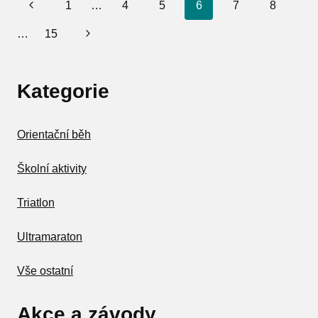
Navigace
Předchozí
1
…
4
5
6
7
8
na
stránka
Další
…
15
stránce
strana
Kategorie
Orientační běh
Školní aktivity
Triatlon
Ultramaraton
Vše ostatní
Akce a závody