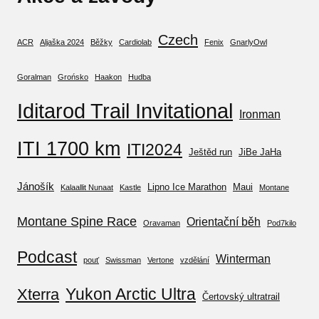
Czech
ACR
Aljaška 2024
Běžky
Cardiolab
Fenix
GnarlyOwl
Goralman
Grońsko
Haakon
Hudba
Iditarod Trail Invitational
Ironman
ITI 1700 km
ITI2024
Ještěd run
JiBe JaHa
Jánošík
Lipno Ice Marathon
Maui
Kalaallit Nunaat
Kastle
Montane
Montane Spine Race
Orientační běh
Oravaman
Pod7kilo
Podcast
Winterman
pouť
Swissman
Vertone
vzdělání
Yukon Arctic Ultra
Xterra
Čertovský ultratrail