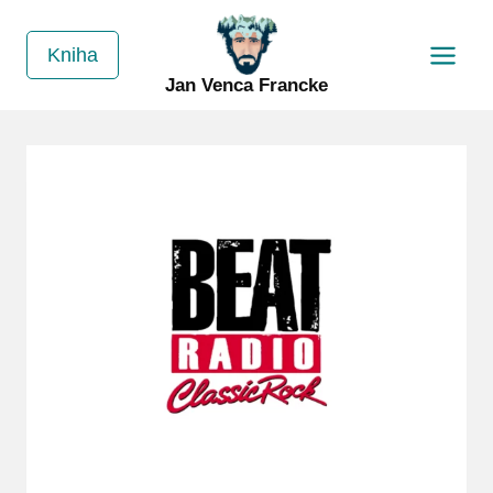
Přeskočit
na
Kniha
obsah
Jan Venca Francke