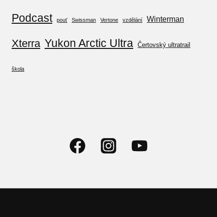
Podcast
Winterman
pouť
Swissman
Vertone
vzdělání
Yukon Arctic Ultra
Xterra
Čertovský ultratrail
škola