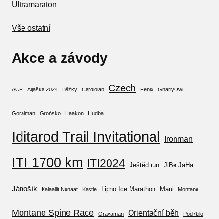
Ultramaraton
Vše ostatní
Akce a závody
Czech
ACR
Aljaška 2024
Běžky
Cardiolab
Fenix
GnarlyOwl
Goralman
Grońsko
Haakon
Hudba
Iditarod Trail Invitational
Ironman
ITI 1700 km
ITI2024
Ještěd run
JiBe JaHa
Jánošík
Lipno Ice Marathon
Maui
Kalaallit Nunaat
Kastle
Montane
Montane Spine Race
Orientační běh
Oravaman
Pod7kilo