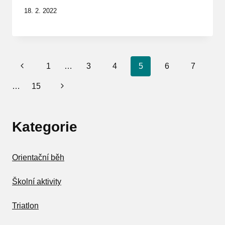
18. 2. 2022
Navigace
Předchozí
1
…
3
4
5
6
7
na
stránka
Další
…
15
stránce
strana
Kategorie
Orientační běh
Školní aktivity
Triatlon