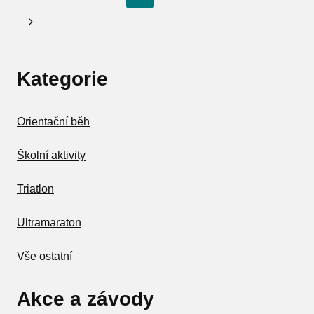
na
stránka
Další
stránce
strana
Kategorie
Orientační běh
Školní aktivity
Triatlon
Ultramaraton
Vše ostatní
Akce a závody