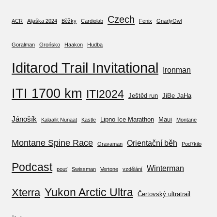
Czech
ACR
Aljaška 2024
Běžky
Cardiolab
Fenix
GnarlyOwl
Goralman
Grońsko
Haakon
Hudba
Iditarod Trail Invitational
Ironman
ITI 1700 km
ITI2024
Ještěd run
JiBe JaHa
Jánošík
Lipno Ice Marathon
Maui
Kalaallit Nunaat
Kastle
Montane
Montane Spine Race
Orientační běh
Oravaman
Pod7kilo
Podcast
Winterman
pouť
Swissman
Vertone
vzdělání
Yukon Arctic Ultra
Xterra
Čertovský ultratrail