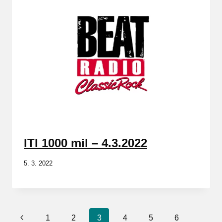
ITI 1000 mil – 4.3.2022
5. 3. 2022
Navigace
Předchozí
1
2
3
4
5
6