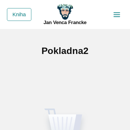
Přeskočit
na
Kniha
obsah
Jan Venca Francke
Pokladna2